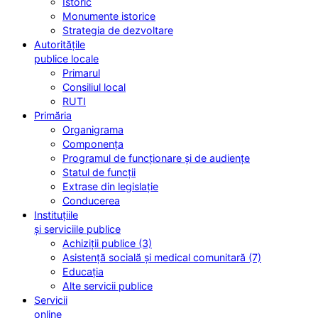
Istoric
Monumente istorice
Strategia de dezvoltare
Autoritățile
publice locale
Primarul
Consiliul local
RUTI
Primăria
Organigrama
Componența
Programul de funcționare și de audiențe
Statul de funcții
Extrase din legislație
Conducerea
Instituțiile
și serviciile publice
Achiziții publice (3)
Asistență socială și medical comunitară (7)
Educația
Alte servicii publice
Servicii
online