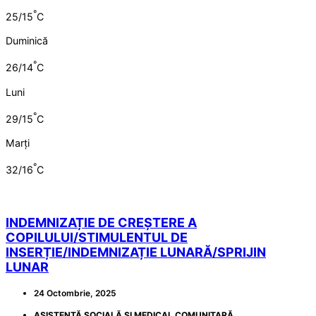
°
25/15
C
Duminică
°
26/14
C
Luni
°
29/15
C
Marți
°
32/16
C
INDEMNIZAȚIE DE CREȘTERE A
COPILULUI/STIMULENTUL DE
INSERȚIE/INDEMNIZAȚIE LUNARĂ/SPRIJIN
LUNAR
24 Octombrie, 2025
ASISTENȚĂ SOCIALĂ ȘI MEDICAL COMUNITARĂ