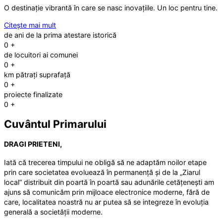
O destinație vibrantă în care se nasc inovațiile. Un loc pentru tine.
Citește mai mult
de ani de la prima atestare istorică
0
+
de locuitori ai comunei
0
+
km pătrați suprafață
0
+
proiecte finalizate
0
+
Cuvântul Primarului
DRAGI PRIETENI,
Iată că trecerea timpului ne obligă să ne adaptăm noilor etape
prin care societatea evoluează în permanență și de la „Ziarul
local” distribuit din poartă în poartă sau adunările cetățenești am
ajuns să comunicăm prin mijloace electronice moderne, fără de
care, localitatea noastră nu ar putea să se integreze în evoluția
generală a societății moderne.