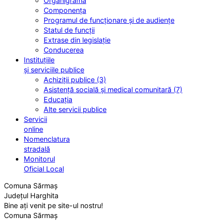
Organigrama
Componența
Programul de funcționare și de audiențe
Statul de funcții
Extrase din legislație
Conducerea
Instituțiile
și serviciile publice
Achiziții publice (3)
Asistență socială și medical comunitară (7)
Educația
Alte servicii publice
Servicii
online
Nomenclatura
stradală
Monitorul
Oficial Local
Comuna Sărmaș
Județul Harghita
Bine ați venit pe site-ul nostru!
Comuna Sărmaș