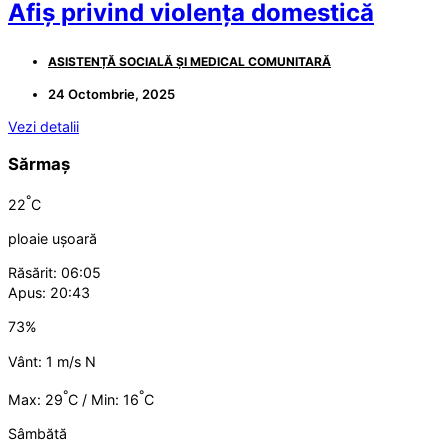
Afiș privind violența domestică
ASISTENȚĂ SOCIALĂ ȘI MEDICAL COMUNITARĂ
24 Octombrie, 2025
Vezi detalii
Sărmaș
°
22
C
ploaie ușoară
Răsărit: 06:05
Apus: 20:43
73%
Vânt: 1 m/s N
°
°
Max: 29
C / Min: 16
C
Sâmbătă