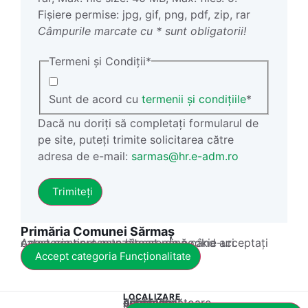
Fișiere permise: jpg, gif, png, pdf, zip, rar
Câmpurile marcate cu * sunt obligatorii!
Termeni și Condiții
*
Sunt de acord cu
termenii și condițiile
*
Dacă nu doriți să completați formularul de
pe site, puteți trimite solicitarea către
adresa de e-mail:
sarmas@hr.e-adm.ro
Primăria Comunei Sărmaș
Acest conținut este blocat până când acceptați categoria corespunzătoare de cookie-uri.
Accept categoria Funcționalitate
LOCALIZARE
Acest conținut este blocat până când acceptați categoria corespunzătoare de cookie-uri.