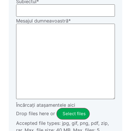
Subiectul
*
Mesajul dumneavoastră
*
Încărcați atașamentele aici
Drop files here or
Select files
Accepted file types: jpg, gif, png, pdf, zip,
rar, Max. file size: 40 MB, Max. files: 5.