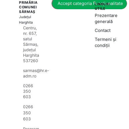
PRIMĂRIA
Accept categoria Funcționalitate
LINKURI
COMUNEI
UTILE
SĂRMAȘ
Prezentare
Județul
generală
Harghita
Centru,
Contact
nr. 657,
satul
Termeni și
Sărmaș,
condiții
județul
Harghita
537260
sarmas@hr.e-
adm.ro
0266
350
603
0266
350
603
Program