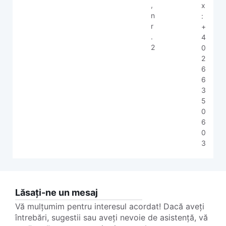
,
x
n
:
r
+
.
4
2
0
2
6
6
3
5
0
6
0
3
Lăsați-ne un mesaj
Vă mulțumim pentru interesul acordat! Dacă aveți
întrebări, sugestii sau aveți nevoie de asistență, vă