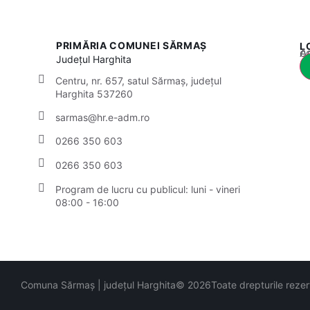
PRIMĂRIA COMUNEI SĂRMAȘ
L
Acest
Județul
Harghita
Centru, nr. 657, satul Sărmaș, județul
Harghita 537260
sarmas@hr.e-adm.ro
0266 350 603
0266 350 603
Program de lucru cu publicul:
luni - vineri
08:00 - 16:00
Comuna Sărmaș | județul Harghita
© 2026
Toate drepturile reze