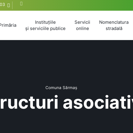
603
Instituțiile
Servicii
Nomenclatura
Primăria
și serviciile publice
online
stradală
Comuna Sărmaș
ructuri asociat