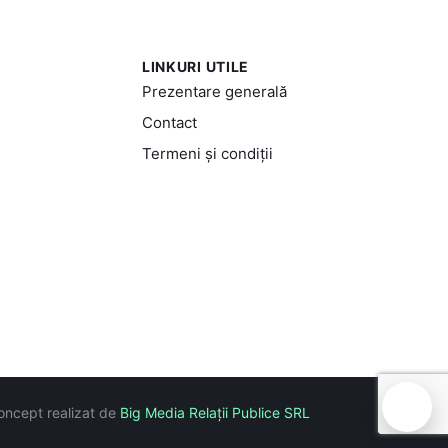
LINKURI UTILE
Prezentare generală
Contact
Termeni și condiții
🍪
oncept realizat de
Big Media Relații Publice SRL