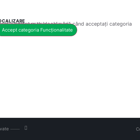
OCALIZARE
 conținut este blocat până când acceptați categoria corespunzătoare de cookie-uri.
Accept categoria Funcționalitate
rvate
C