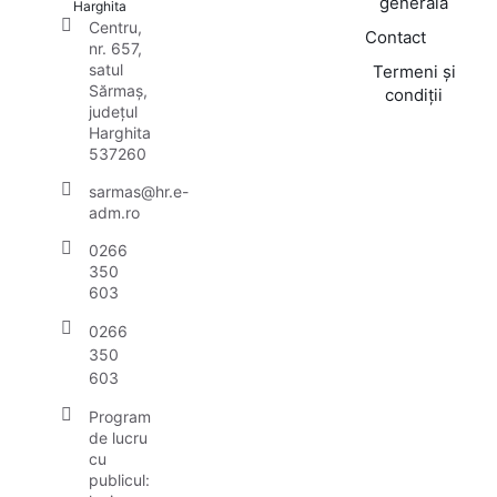
generală
Harghita
Centru,
Contact
nr. 657,
satul
Termeni și
Sărmaș,
condiții
județul
Harghita
537260
sarmas@hr.e-
adm.ro
0266
350
603
0266
350
603
Program
de lucru
cu
publicul: