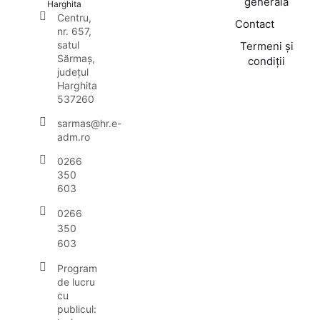
generală
Harghita
Centru,
Contact
nr. 657,
satul
Termeni și
Sărmaș,
condiții
județul
Harghita
537260
sarmas@hr.e-
adm.ro
0266
350
603
0266
350
603
Program
de lucru
cu
publicul: