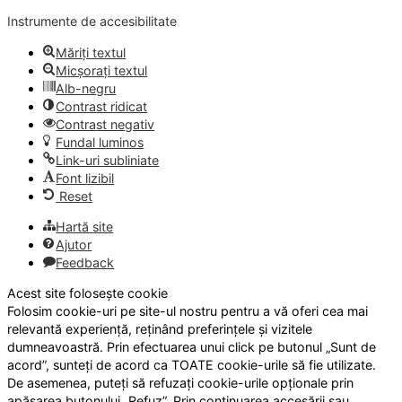
Instrumente de accesibilitate
Măriți textul
Micșorați textul
Alb-negru
Contrast ridicat
Contrast negativ
Fundal luminos
Link-uri subliniate
Font lizibil
Reset
Hartă site
Ajutor
Feedback
Acest site folosește cookie
Folosim cookie-uri pe site-ul nostru pentru a vă oferi cea mai
relevantă experiență, reținând preferințele și vizitele
dumneavoastră. Prin efectuarea unui click pe butonul „Sunt de
acord”, sunteți de acord ca TOATE cookie-urile să fie utilizate.
De asemenea, puteți să refuzați cookie-urile opționale prin
apăsarea butonului „Refuz”. Prin continuarea accesării sau