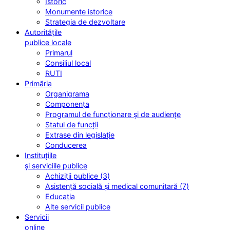
Istoric
Monumente istorice
Strategia de dezvoltare
Autoritățile
publice locale
Primarul
Consiliul local
RUTI
Primăria
Organigrama
Componența
Programul de funcționare și de audiențe
Statul de funcții
Extrase din legislație
Conducerea
Instituțiile
și serviciile publice
Achiziții publice (3)
Asistență socială și medical comunitară (7)
Educația
Alte servicii publice
Servicii
online