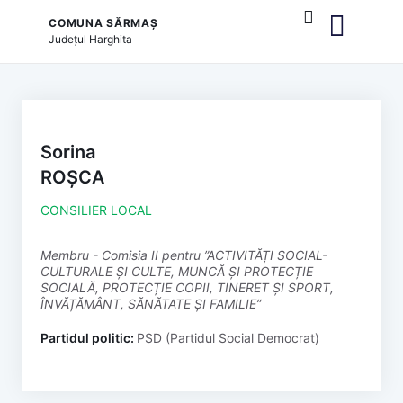
COMUNA SĂRMAȘ
Județul
Harghita
și serviciile publice
Sorina
ROȘCA
CONSILIER LOCAL
membru - Comisia II pentru ”ACTIVITĂȚI SOCIAL-
CULTURALE ȘI CULTE, MUNCĂ ȘI PROTECȚIE
SOCIALĂ, PROTECȚIE COPII, TINERET ȘI SPORT,
ÎNVĂȚĂMÂNT, SĂNĂTATE ȘI FAMILIE”
Partidul politic:
PSD (Partidul Social Democrat)