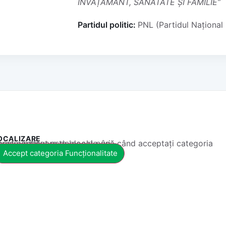
ÎNVĂȚĂMÂNT, SĂNĂTATE ȘI FAMILIE”
Partidul politic:
PNL (Partidul Național 
OCALIZARE
 conținut este blocat până când acceptați categoria corespunzătoare de cookie-uri.
Accept categoria Funcționalitate