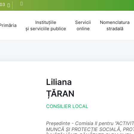
603
Instituțiile
Servicii
Nomenclatura
Primăria
și serviciile publice
online
stradală
Liliana
ȚĂRAN
CONSILIER LOCAL
președinte - Comisia II pentru ”ACTIVITĂȚI SOCIAL-CULTURALE ȘI CULTE,
MUNCĂ ȘI PROTECȚIE SOCIALĂ, PROTE