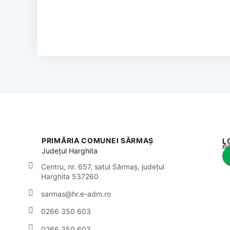
PRIMĂRIA COMUNEI SĂRMAȘ
L
Acest
Județul
Harghita
Centru, nr. 657, satul Sărmaș, județul
Harghita 537260
sarmas@hr.e-adm.ro
0266 350 603
0266 350 603