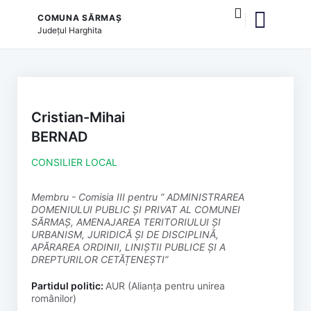
COMUNA SĂRMAȘ
Județul
Harghita
și serviciile publice
Cristian-Mihai
BERNAD
CONSILIER LOCAL
membru - Comisia III pentru ” ADMINISTRAREA
DOMENIULUI PUBLIC ȘI PRIVAT AL COMUNEI
SĂRMAȘ, AMENAJAREA TERITORIULUI ȘI
URBANISM, JURIDICĂ ȘI DE DISCIPLINĂ,
APĂRAREA ORDINII, LINIȘTII PUBLICE ȘI A
DREPTURILOR CETĂȚENEȘTI”
Partidul politic:
AUR (Alianța pentru unirea
românilor)