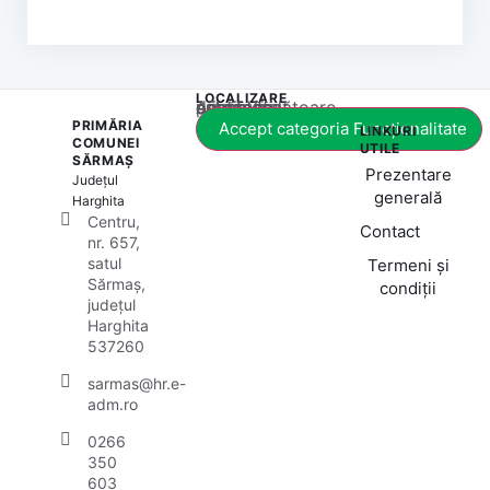
LOCALIZARE
Acest conținut este blocat până când acceptați categoria corespunzătoare de cookie-uri.
PRIMĂRIA
Accept categoria Funcționalitate
LINKURI
COMUNEI
UTILE
SĂRMAȘ
Prezentare
Județul
generală
Harghita
Centru,
Contact
nr. 657,
satul
Termeni și
Sărmaș,
condiții
județul
Harghita
537260
sarmas@hr.e-
adm.ro
0266
350
603