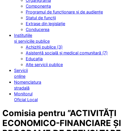
Organigrama
Componența
Programul de funcționare și de audiențe
Statul de funcții
Extrase din legislație
Conducerea
Instituțiile
și serviciile publice
Achiziții publice (3)
Asistență socială și medical comunitară (7)
Educația
Alte servicii publice
Servicii
online
Nomenclatura
stradală
Monitorul
Oficial Local
Comisia pentru ”ACTIVITĂȚI
ECONOMICO-FINANCIARE ȘI