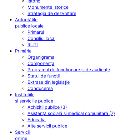
Istoric
Monumente istorice
Strategia de dezvoltare
Autoritățile
publice locale
Primarul
Consiliul local
RUTI
Primăria
Organigrama
Componența
Programul de funcționare și de audiențe
Statul de funcții
Extrase din legislație
Conducerea
Instituțiile
și serviciile publice
Achiziții publice (3)
Asistență socială și medical comunitară (7)
Educația
Alte servicii publice
Servicii
online